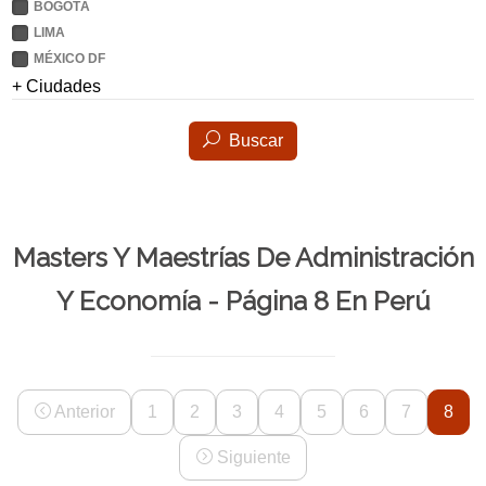
BOGOTÁ
LIMA
MÉXICO DF
+ Ciudades
Buscar
Masters Y Maestrías De Administración
Y Economía - Página 8 En Perú
Anterior
1
2
3
4
5
6
7
8
Siguiente