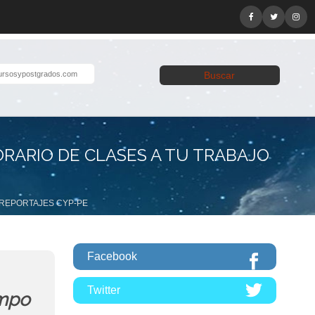
Buscar
RARIO DE CLASES A TU TRABAJO
REPORTAJES CYP-PE
Facebook
Twitter
empo