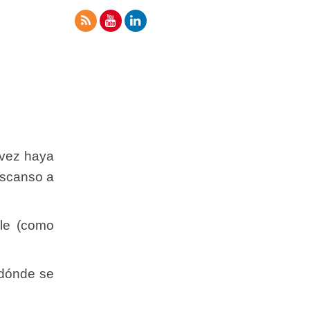
 vez haya
escanso a
ble (como
r dónde se