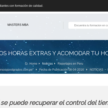
ntes con formación de calidad.
MASTERS MBA
S HORAS EXTRAS Y ACOMODAR TU HO
Home
Noticias
Reportajes en Peru
rsosypostgrados.com.pe"
Fecha de Publicación 08-04-2016
NOTICIAS
 se puede recuperar el control del ti