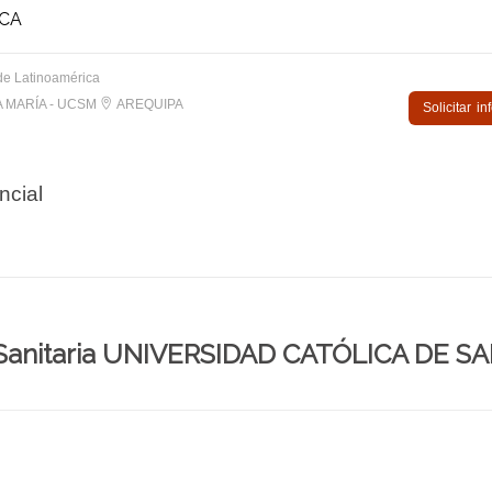
ICA
de Latinoamérica
 MARÍA - UCSM
AREQUIPA
Solicitar i
ncial
Sanitaria UNIVERSIDAD CATÓLICA DE S