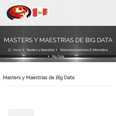
MASTERS Y MAESTRÍAS DE BIG DATA
Home
Masters y Maestrías
Telecomunicaciones E Informática
Big Data
Masters y Maestrías de Big Data