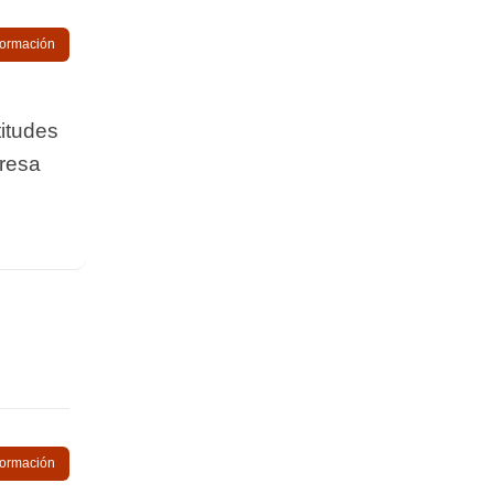
nformación
titudes
presa
nformación