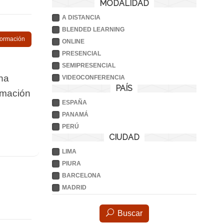
MODALIDAD
A DISTANCIA
BLENDED LEARNING
nformación
ONLINE
PRESENCIAL
SEMIPRESENCIAL
na
VIDEOCONFERENCIA
PAÍS
ormación
ESPAÑA
PANAMÁ
PERÚ
CIUDAD
LIMA
PIURA
BARCELONA
MADRID
Buscar