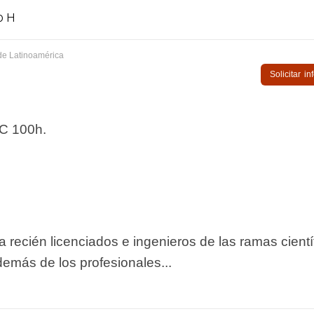
0 H
de Latinoamérica
Solicitar i
C 100h.
 recién licenciados e ingenieros de las ramas cientí
demás de los profesionales...